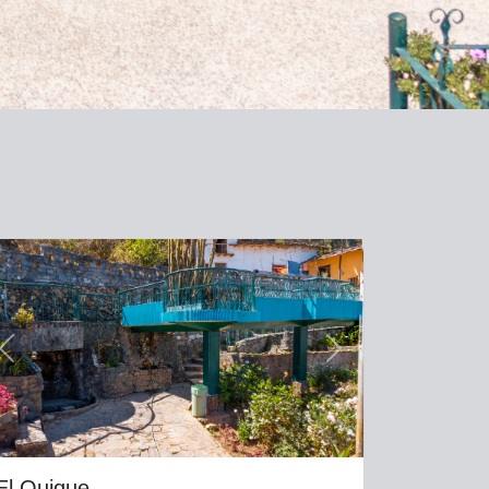
Previous
Next
El Quique