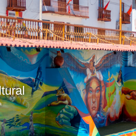
tural
a