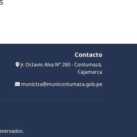
s
Contacto
Jr. Octavio Alva N° 260 - Contumazá,
Cajamarca
munictza@municontumaza.gob.pe
eservados.